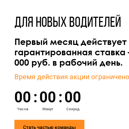
Для новых водителей
Первый месяц действует
гарантированная ставка 
000 руб. в рабочий день.
Время действия акции ограничен
0
0
:
0
0
:
0
0
Часов
Минут
Секунд
Стать частью команды