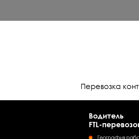
Перевозка кон
Водитель
FTL-перевозо
География рабо