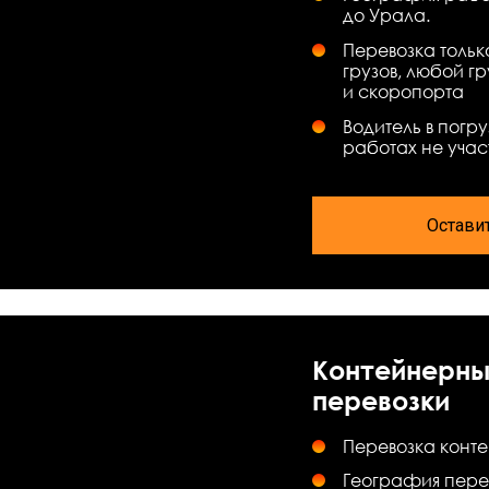
до Урала.
Перевозка тольк
грузов, любой г
и скоропорта
Водитель в погр
работах не учас
Остави
Контейнерн
перевозки
Перевозка конт
География пере