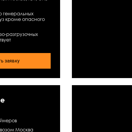
о генеральных
руз кроме опасного
узо-разгрузочных
твует
ть заявку
ые
ейнеров
возом Москва