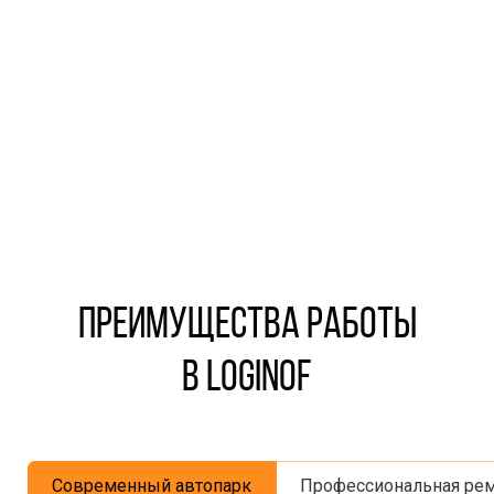
Штат сотрудников свыше 600 человек
оказываем сервис в области контейнерных,
рефрижераторных, малотоннажных и FTL
перевозок
Преимущества работы
в LOGINOF
Современный автопарк
Профессиональная рем