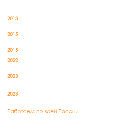
2013
- Создание компании и запуск
сервиса контейнерных перевозок
2015
- Запущен сервис малотоннажных
перевозок
2015
- Открытие офиса в г Екатеринбург
2022
- Запуск сервиса по перевозки грузов
с поддержанием температурного режима
2023
- Открытие собственного автосервиса
Loginof Truck servise
2023
- Запуск сервиса по перевозке готовых
автомобилей автовозами
Работаем по всей России